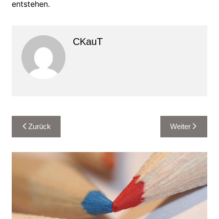
entstehen.
CKauT
Beitragsnavigation
Zurück
Weiter