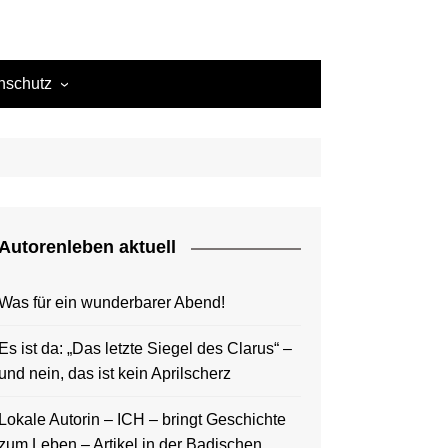
nschutz
ie-Richtlinie (EU)
ressum
d Nando
Autorenleben aktuell
Theodor
Was für ein wunderbarer Abend!
d Amaury
Es ist da: „Das letzte Siegel des Clarus“ –
und nein, das ist kein Aprilscherz
Lokale Autorin – ICH – bringt Geschichte
zum Leben – Artikel in der Badischen