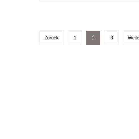
Seitennummerierung
Zurück
1
2
3
Weite
der
Beiträge