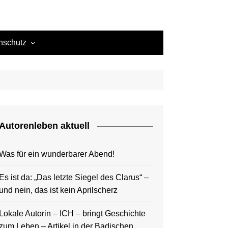
nschutz
ie-Richtlinie (EU)
ressum
d Nando
Autorenleben aktuell
Theodor
Was für ein wunderbarer Abend!
d Amaury
Es ist da: „Das letzte Siegel des Clarus“ –
und nein, das ist kein Aprilscherz
Lokale Autorin – ICH – bringt Geschichte
zum Leben – Artikel in der Badischen