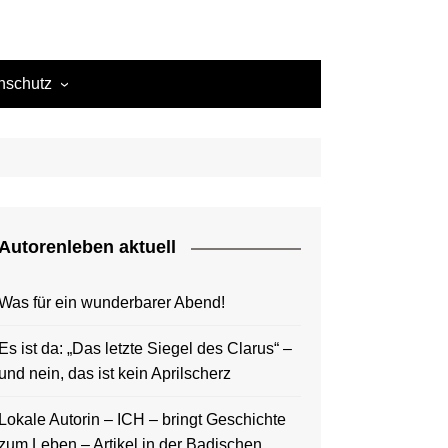
nschutz
ie-Richtlinie (EU)
ressum
d Nando
Autorenleben aktuell
Theodor
Was für ein wunderbarer Abend!
d Amaury
Es ist da: „Das letzte Siegel des Clarus“ –
und nein, das ist kein Aprilscherz
Lokale Autorin – ICH – bringt Geschichte
zum Leben – Artikel in der Badischen