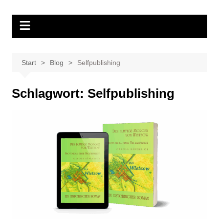
Zum
Inhalt
springen
Start
Blog
Selfpublishing
Schlagwort:
Selfpublishing