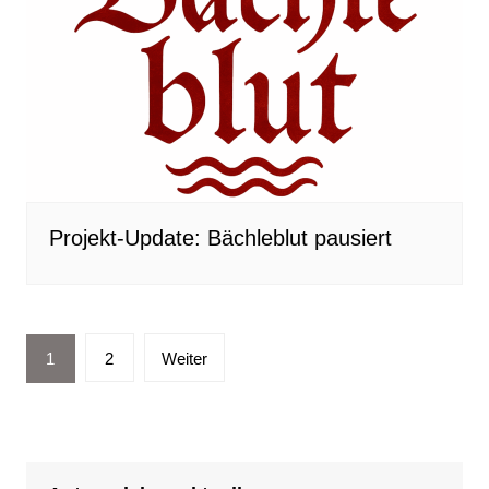
Projekt-Update: Bächleblut pausiert
Seitennummerierung
1
2
Weiter
der
Beiträge